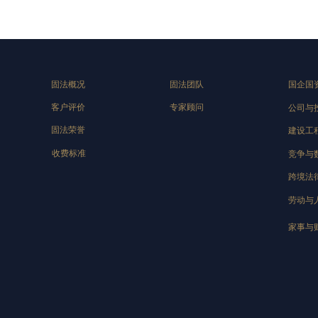
固法概况
固法团队
国企国
客户评价
专家顾问
公司与
固法荣誉
建设工
收费标准
竞争与
跨境法
劳动与
家事与