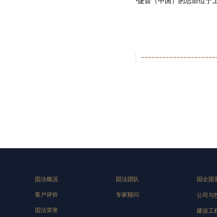
·
捷普（中国）的总部位于
固法概况
固法团队
国企国
客户评价
专家顾问
公司与
固法荣誉
建设工