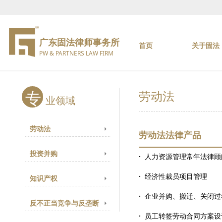
广东固法律师事务所
首页
关于固法
PW & PARTNERS LAW FIRM
专
劳动法
业领域
劳动法
劳动法法律产品
投资并购
·
人力资源管理常年法律顾
·
经济性裁员项目管理
知识产权
·
企业并购、搬迁、关闭过
反不正当竞争与反垄断
·
员工转签劳动合同方案