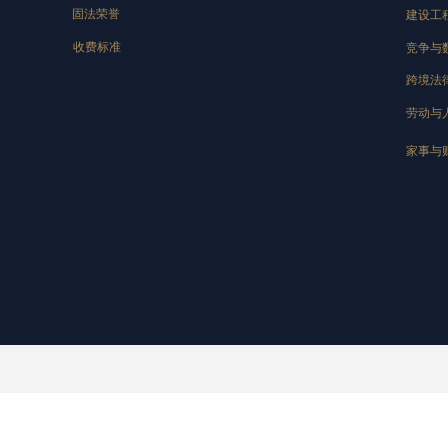
固法荣誉
建设工
收费标准
竞争与
跨境法
劳动与
家事与