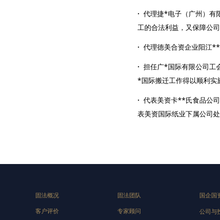
·
代理捷*电子（广州）有
工的合法利益，又保障公司
·
代理德美合资企业阳江*
·
担任广*国际有限公司工
*国际搬迁工作得以顺利实
·
代表美资卡**氏食品公
表美资国际纸业下属公司处
固法概况
固法团队
国企国
客户评价
专家顾问
公司与