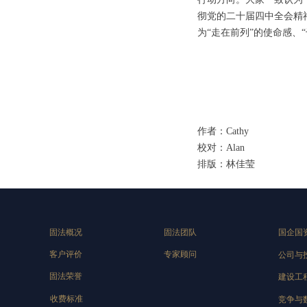
彻党的二十届四中全会精
为“走在前列”的使命感
作者：Cathy
校对：Alan
排版：林佳莹
固法概况
固法团队
国企国
客户评价
专家顾问
公司与
固法荣誉
建设工
收费标准
竞争与