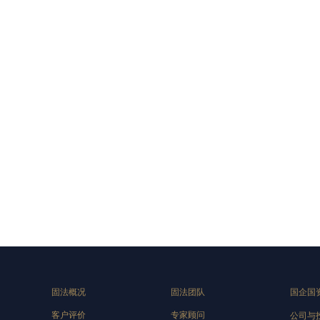
固法概况
固法团队
国企国
客户评价
专家顾问
公司与