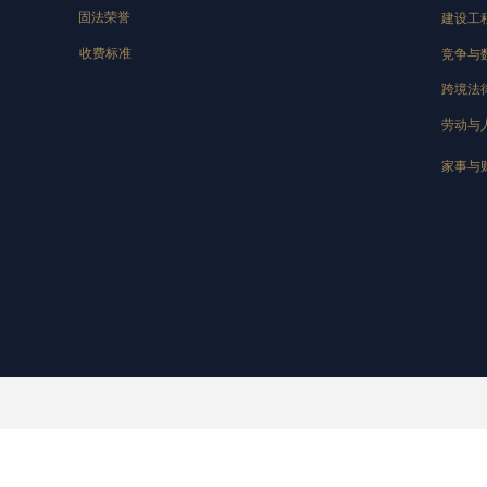
固法荣誉
建设工
收费标准
竞争与
跨境法
劳动与
家事与