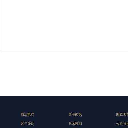
固法概况
固法团队
国企国
客户评价
专家顾问
公司与